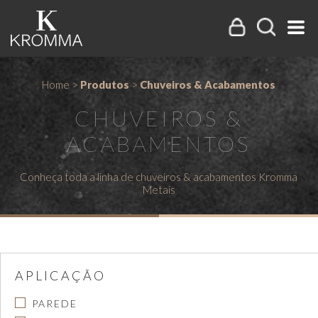
Home
>
Produtos
>
Chuveiros & Acabamentos
CHUVEIROS &
ACABAMENTOS
Conheça toda a linha de chuveiros & acabamentos Kromma
Metais
APLICAÇÃO
PAREDE