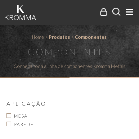
Home
>
Produtos
>
Componentes
COMPONENTES
Conheça toda a linha de componentes Kromma Metais
APLICAÇÃO
MESA
PAREDE