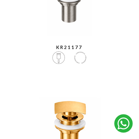
KR21177