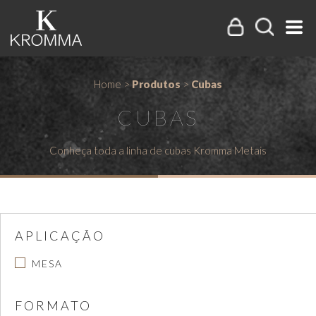
Home
>
Produtos
>
Cubas
CUBAS
Conheça toda a linha de cubas Kromma Metais
APLICAÇÃO
MESA
FORMATO