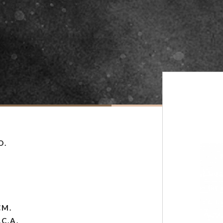
O.
CM.
C.A.