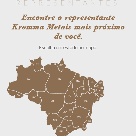
REPRESENTANTES
Encontre o representante
Kromma Metais mais próximo
de você.
Escolha um estado no mapa.
RR
AP
PA
AM
MA
CE
RN
PB
PI
PE
AC
AL
TO
RO
SE
MT
BA
DF
GO
MG
MS
ES
SP
RJ
PR