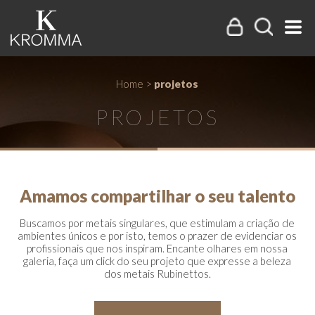
Home
>
projetos
PROJETOS
Amamos compartilhar o seu talento
Buscamos por metais singulares, que estimulam a criação de
ambientes únicos e por isto, temos o prazer de evidenciar os
profissionais que nos inspiram. Encante olhares em nossa
galeria, faça um click do seu projeto que expresse a beleza
dos metais Rubinettos.